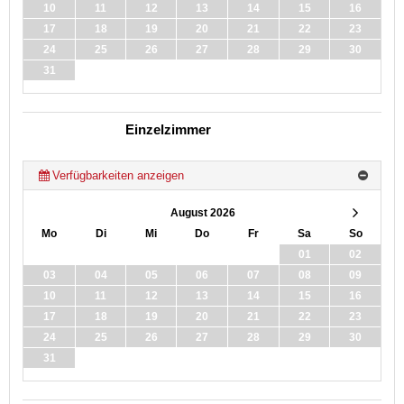
10
11
12
13
14
15
16
17
18
19
20
21
22
23
24
25
26
27
28
29
30
31
Einzelzimmer
Verfügbarkeiten anzeigen
August 2026
Mo
Di
Mi
Do
Fr
Sa
So
01
02
03
04
05
06
07
08
09
10
11
12
13
14
15
16
17
18
19
20
21
22
23
24
25
26
27
28
29
30
31