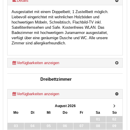
Details
Ausgestattet mit einem Doppelbett; 1 Zustellbett möglich.
Liebevoll eingerichtet mit wohnlichen Holzböden und
hochwertigen Möbeln, Schreibtisch, Flachbild-TV inkl.
Satellitenfernsehen und Safe. Kostenfreies WLAN. Das
Badezimmer mit hochwertigem Juramarmor ausgestattet,
verfügt über eine geräumige Dusche und WC. Alle unsere
Zimmer sind allergikerfreundlich.
Verfügbarkeiten anzeigen
Dreibettzimmer
Verfügbarkeiten anzeigen
August 2026
Mo
Di
Mi
Do
Fr
Sa
So
01
02
03
04
05
06
07
08
09