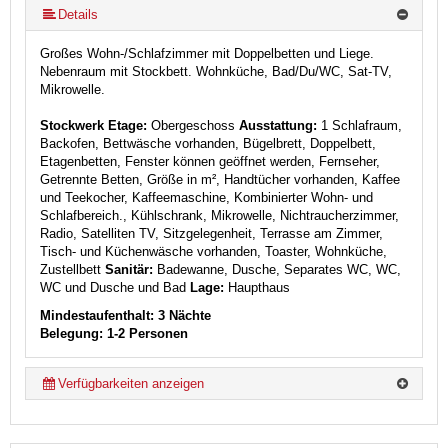
Details
Großes Wohn-/Schlafzimmer mit Doppelbetten und Liege.
Nebenraum mit Stockbett. Wohnküche, Bad/Du/WC, Sat-TV,
Mikrowelle.
Stockwerk Etage:
Obergeschoss
Ausstattung:
1 Schlafraum,
Backofen, Bettwäsche vorhanden, Bügelbrett, Doppelbett,
Etagenbetten, Fenster können geöffnet werden, Fernseher,
Getrennte Betten, Größe in m², Handtücher vorhanden, Kaffee
und Teekocher, Kaffeemaschine, Kombinierter Wohn- und
Schlafbereich., Kühlschrank, Mikrowelle, Nichtraucherzimmer,
Radio, Satelliten TV, Sitzgelegenheit, Terrasse am Zimmer,
Tisch- und Küchenwäsche vorhanden, Toaster, Wohnküche,
Zustellbett
Sanitär:
Badewanne, Dusche, Separates WC, WC,
WC und Dusche und Bad
Lage:
Haupthaus
Mindestaufenthalt: 3 Nächte
Belegung: 1-2 Personen
Verfügbarkeiten anzeigen