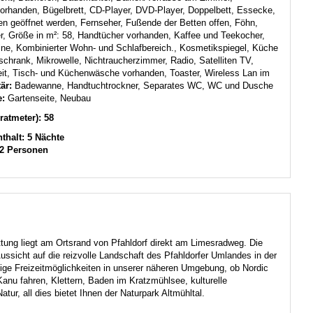
orhanden, Bügelbrett, CD-Player, DVD-Player, Doppelbett, Essecke,
n geöffnet werden, Fernseher, Fußende der Betten offen, Föhn,
r, Größe in m²: 58, Handtücher vorhanden, Kaffee und Teekocher,
ne, Kombinierter Wohn- und Schlafbereich., Kosmetikspiegel, Küche
schrank, Mikrowelle, Nichtraucherzimmer, Radio, Satelliten TV,
eit, Tisch- und Küchenwäsche vorhanden, Toaster, Wireless Lan im
tär:
Badewanne, Handtuchtrockner, Separates WC, WC und Dusche
e:
Gartenseite, Neubau
atmeter): 58
thalt: 5 Nächte
-2 Personen
tung liegt am Ortsrand von Pfahldorf direkt am Limesradweg. Die
ussicht auf die reizvolle Landschaft des Pfahldorfer Umlandes in der
ge Freizeitmöglichkeiten in unserer näheren Umgebung, ob Nordic
anu fahren, Klettern, Baden im Kratzmühlsee, kulturelle
tur, all dies bietet Ihnen der Naturpark Altmühltal.