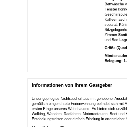
Bettwäsche v
Fenster könne
Geschirrspüle
Kaffeemaschi
separat, Kühl
Sitzgelegenh
Zimmer
Sani
und Bad
Lag
Größe (Quadr
Mindestaufen
Belegung: 1
Informationen von Ihrem Gastgeber
Unser gepflegtes Nichtraucherhaus mit gehobener Ausstat
gemütlich eingerichtete Ferienwohnung befindet sich mit A
ersten Etage unseres Wohnhauses. Es bieten sich unzähli
Walking, Wandern, Radfahren, Motorradtouren, Boot und K
Entdeckungsreisen oder einfach Erholung in artenreicher Na