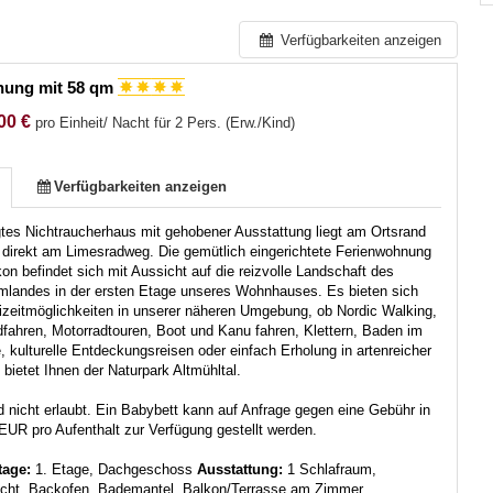
Verfügbarkeiten anzeigen
nung mit 58 qm
00 €
pro Einheit/ Nacht für 2 Pers. (Erw./Kind)
Verfügbarkeiten anzeigen
tes Nichtraucherhaus mit gehobener Ausstattung liegt am Ortsrand
 direkt am Limesradweg. Die gemütlich eingerichtete Ferienwohnung
kon befindet sich mit Aussicht auf die reizvolle Landschaft des
Umlandes in der ersten Etage unseres Wohnhauses. Es bieten sich
izeitmöglichkeiten in unserer näheren Umgebung, ob Nordic Walking,
fahren, Motorradtouren, Boot und Kanu fahren, Klettern, Baden im
 kulturelle Entdeckungsreisen oder einfach Erholung in artenreicher
s bietet Ihnen der Naturpark Altmühltal.
d nicht erlaubt. Ein Babybett kann auf Anfrage gegen eine Gebühr in
UR pro Aufenthalt zur Verfügung gestellt werden.
tage:
1. Etage, Dachgeschoss
Ausstattung:
1 Schlafraum,
recht, Backofen, Bademantel, Balkon/Terrasse am Zimmer,