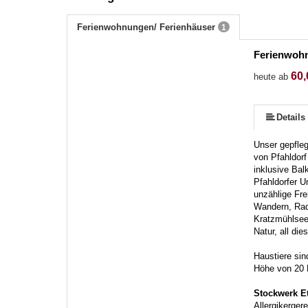
Ferienwohnungen/ Ferienhäuser
1
Ferienwoh
60,
heute ab
Details
Unser gepfleg
von Pfahldorf
inklusive Bal
Pfahldorfer 
unzählige Fre
Wandern, Rad
Kratzmühlsee,
Natur, all die
Haustiere sin
Höhe von 20 E
Stockwerk E
Allergikerge