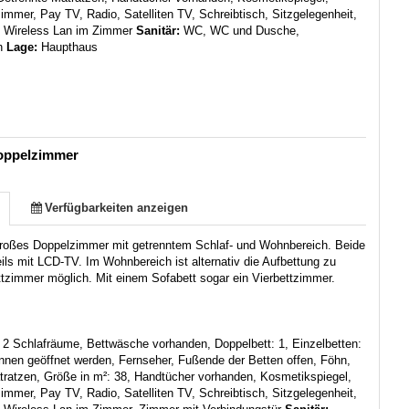
immer, Pay TV, Radio, Satelliten TV, Schreibtisch, Sitzgelegenheit,
, Wireless Lan im Zimmer
Sanitär:
WC, WC und Dusche,
n
Lage:
Haupthaus
oppelzimmer
Verfügbarkeiten anzeigen
roßes Doppelzimmer mit getrenntem Schlaf- und Wohnbereich. Beide
ils mit LCD-TV. Im Wohnbereich ist alternativ die Aufbettung zu
tzimmer möglich. Mit einem Sofabett sogar ein Vierbettzimmer.
:
2 Schlafräume, Bettwäsche vorhanden, Doppelbett: 1, Einzelbetten:
nnen geöffnet werden, Fernseher, Fußende der Betten offen, Föhn,
tratzen, Größe in m²: 38, Handtücher vorhanden, Kosmetikspiegel,
immer, Pay TV, Radio, Satelliten TV, Schreibtisch, Sitzgelegenheit,