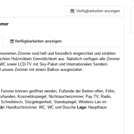
Verfügbarkeiten anzeigen
mmer
Verfügbarkeiten anzeigen
novierten Zimmer sind hell und freundlich eingerichtet und strahlen
lichten Holzmöbeln Gemütlichkeit aus. Natürlich verfügen alle Zimmer
WC sowie LCD-TV mit Sky-Paket und Internationalen Sendern.
d unsere Zimmer mit einem Balkon ausgestattet.
:
Fenster können geöffnet werden, Fußende der Betten offen, Föhn,
orhanden, Kosmetikspiegel, Nichtraucherzimmer, Pay TV, Radio,
, Schreibtisch, Sitzgelegenheit, Standspiegel, Wireless Lan im
tär:
Handtuchtrockner, WC, WC und Dusche
Lage:
Haupthaus