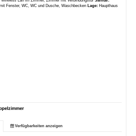
, Wireless Lan im Zimmer, Zimmer mit Verbindungstür
Sanitär:
mit Fenster, WC, WC und Dusche, Waschbecken
Lage:
Haupthaus
oppelzimmer
Verfügbarkeiten anzeigen