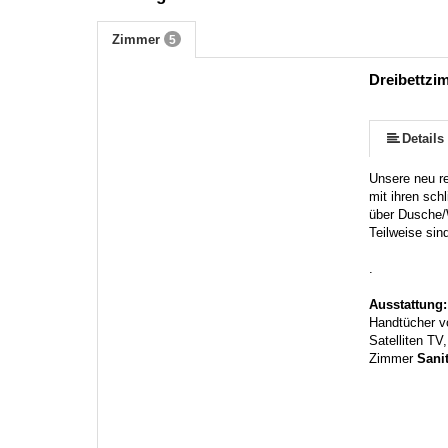
Zimmer
5
Dreibettzi
Details
Unsere neu re
mit ihren sch
über Dusche/
Teilweise sin
.
Ausstattung
Handtücher v
Satelliten TV
Zimmer
Sani