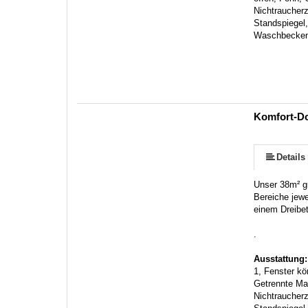
Nichtraucherz
Standspiegel
Waschbecke
Komfort-D
mehr (5 ) »
Details
Unser 38m² g
Bereiche jewe
einem Dreibet
.
Ausstattung
1, Fenster kö
Getrennte Ma
Nichtraucherz