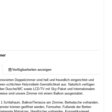
mer
Verfügbarkeiten anzeigen
novierten Doppelzimmer sind hell und freundlich eingerichtet und
ihren schlichten Holzmöbeln Gemütlichkeit aus. Natürlich verfügen
über Dusche/WC sowie LCD-TV mit Sky-Paket und Internationalen
lweise sind unsere Zimmer mit einem Balkon ausgestattet.
:
1 Schlafraum, Balkon/Terrasse am Zimmer, Bettwäsche vorhanden,
Fenster können geöffnet werden, Fernseher, Fußende der Betten
 Getrennte Matratzen, Handtücher vorhanden, Kosmetikspiegel,