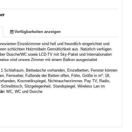
mer
Verfügbarkeiten anzeigen
novierten Einzelzimmer sind hell und freundlich eingerichtet und
ihren schlichten Holzmöbeln Gemütlichkeit aus. Natürlich verfügen
über Dusche/WC sowie LCD-TV mit Sky-Paket und Internationalen
lweise sind unsere Zimmer mit einem Balkon ausgestattet
:
1 Schlafraum, Bettwäsche vorhanden, Einzelbetten, Fenster können
en, Fernseher, Fußende der Betten offen, Föhn, Größe in m²: 18,
orhanden, Kosmetikspiegel, Nichtraucherzimmer, Pay TV, Radio,
, Schreibtisch, Sitzgelegenheit, Standspiegel, Wireless Lan im
tär:
WC, WC und Dusche