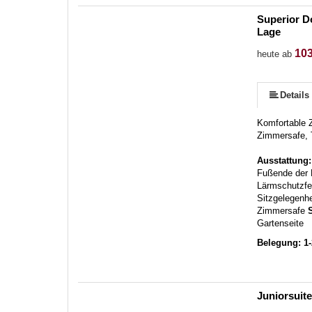
Superior D
Lage
103
heute ab
Details
Komfortable 
Zimmersafe, 
Ausstattung
Fußende der B
Lärmschutzfen
Sitzgelegenhe
Zimmersafe
S
Gartenseite
Belegung: 1
Juniorsuit