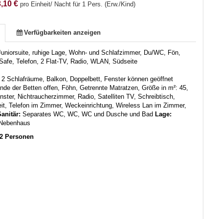
,10 €
pro Einheit/ Nacht für 1 Pers. (Erw./Kind)
Verfügbarkeiten anzeigen
Juniorsuite, ruhige Lage, Wohn- und Schlafzimmer, Du/WC, Fön,
Safe, Telefon, 2 Flat-TV, Radio, WLAN, Südseite
:
2 Schlafräume, Balkon, Doppelbett, Fenster können geöffnet
de der Betten offen, Föhn, Getrennte Matratzen, Größe in m²: 45,
ster, Nichtraucherzimmer, Radio, Satelliten TV, Schreibtisch,
it, Telefon im Zimmer, Weckeinrichtung, Wireless Lan im Zimmer,
anitär:
Separates WC, WC, WC und Dusche und Bad
Lage:
Nebenhaus
-2 Personen