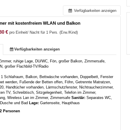
Verfügbarkeiten anzeigen
mer mit kostenfreiem WLAN und Balkon
80 €
pro Einheit/ Nacht für 1 Pers. (Erw./Kind)
Verfügbarkeiten anzeigen
Zimmer, ruhige Lage, DU/WC, Fön, großer Balkon, Zimmersafe,
N, großer Flachbild-TV/Radio
:
1 Schlafraum, Balkon, Bettwäsche vorhanden, Doppelbett, Fenster
net werden, Fußende der Betten offen, Föhn, Getrennte Matratzen,
 20, Handtücher vorhanden, Lärmschutzfenster, Nichtraucherzimmer,
iten TV, Schreibtisch, Sitzgelegenheit, Telefon im Zimmer,
ung, Wireless Lan im Zimmer, Zimmersafe
Sanitär:
Separates WC,
Dusche und Bad
Lage:
Gartenseite, Haupthaus
-2 Personen