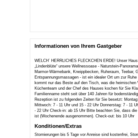
Informationen von Ihrem Gastgeber
WELCH´ HERRLICHES FLECKCHEN ERDE! Unser Haus liegt
„Lindenblüte“ unsere Wellnessoase - Naturstein-Panorama
Marmor-Wärmebank, Kneippbecken, Ruheraum, Teebar, Gr
Entspannungsmassagen - ist ein idealer Ort um zur Ruhe
kommt nur das Beste auf den Tisch, was die heimischen 
Küchenteam und der Chef des Hauses kochen für Sie Klas
Familienname steht seit über 140 Jahren für bodenständig
Rezeption ist zu folgenden Zeiten für Sie besetzt: Montag:
Mittwoch: 7 - 11 Uhr und 15 - 22 Uhr Donnerstag: 7 - 11 U
- 22 Uhr Check-in: ab 15 Uhr Bitte beachten Sie, dass die
ist (Wochenende ausgenommen). Check-out: bis 10 Uhr
Konditionen/Extras
Stornierungen bis 5 Tage vor Anreise sind kostenfrei, St