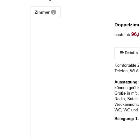
Zimmer
3
Doppelzim
96,
heute ab
Details
Komfortable 
Telefon, WLA
Ausstattung
können geöff
Größe in m²:
Radio, Satell
Weckeinricht
WC, WC und 
Belegung: 1