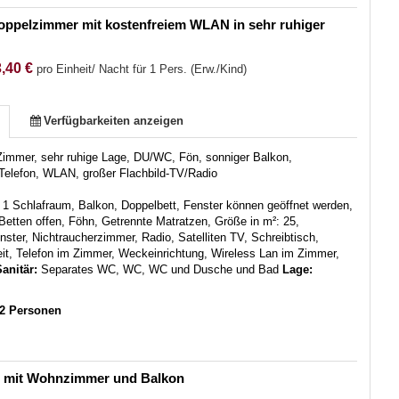
oppelzimmer mit kostenfreiem WLAN in sehr ruhiger
,40 €
pro Einheit/ Nacht für 1 Pers. (Erw./Kind)
Verfügbarkeiten anzeigen
Zimmer, sehr ruhige Lage, DU/WC, Fön, sonniger Balkon,
Telefon, WLAN, großer Flachbild-TV/Radio
:
1 Schlafraum, Balkon, Doppelbett, Fenster können geöffnet werden,
etten offen, Föhn, Getrennte Matratzen, Größe in m²: 25,
ster, Nichtraucherzimmer, Radio, Satelliten TV, Schreibtisch,
it, Telefon im Zimmer, Weckeinrichtung, Wireless Lan im Zimmer,
anitär:
Separates WC, WC, WC und Dusche und Bad
Lage:
-2 Personen
e mit Wohnzimmer und Balkon