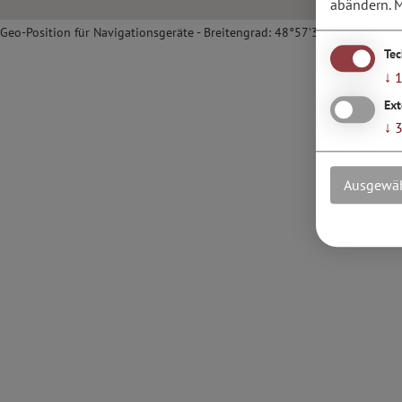
abändern.
M
Geo-Position für Navigationsgeräte - Breitengrad: 48°57'35.34''N / Länge
Te
↓
Ext
↓
Ausgewäh