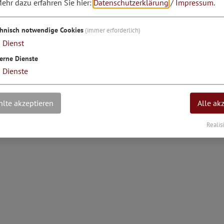
ehr dazu erfahren Sie hier:
Datenschutzerklärung
/
Impressum
.
ngrad: 11°24'4.4''E
chnisch notwendige Cookies
(immer erforderlich)
1
Dienst
erne Dienste
3
Dienste
lte akzeptieren
Alle ak
Realis