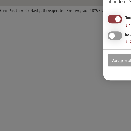
abändern.
M
Geo-Position für Navigationsgeräte - Breitengrad: 48°57'9.5''N / Längeng
Te
↓
Ext
↓
Ausgewäh