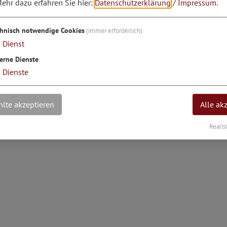
ehr dazu erfahren Sie hier:
Datenschutzerklärung
/
Impressum
.
rad: 11°28'6.17''E
chnisch notwendige Cookies
(immer erforderlich)
1
Dienst
erne Dienste
3
Dienste
lte akzeptieren
Alle ak
Realis