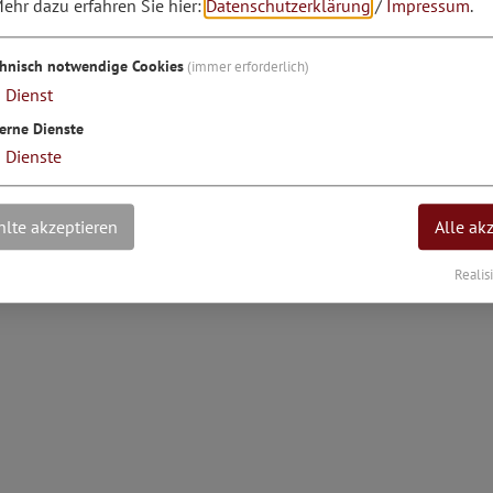
ehr dazu erfahren Sie hier:
Datenschutzerklärung
/
Impressum
.
grad: 11°25'13.87''E
chnisch notwendige Cookies
(immer erforderlich)
1
Dienst
erne Dienste
3
Dienste
lte akzeptieren
Alle ak
Realis