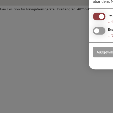
abändern.
M
Geo-Position für Navigationsgeräte - Breitengrad: 48°53'4.67''N / Längen
Te
↓
Ext
↓
Ausgewäh