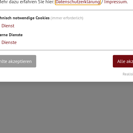
ehr dazu erfahren Sie hier:
Datenschutzerklärung
/
Impressum
.
grad: 11°23'45.59''E
chnisch notwendige Cookies
(immer erforderlich)
1
Dienst
erne Dienste
3
Dienste
lte akzeptieren
Alle ak
Realis