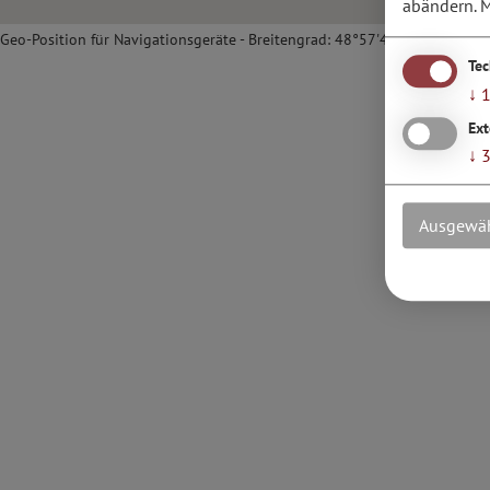
abändern.
M
Geo-Position für Navigationsgeräte - Breitengrad: 48°57'40.1''N / Längen
Te
↓
Ext
↓
Ausgewäh