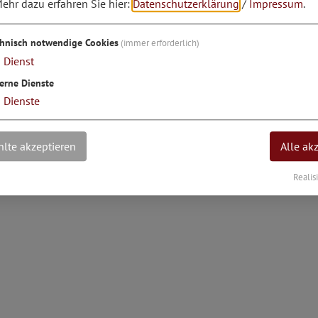
ehr dazu erfahren Sie hier:
Datenschutzerklärung
/
Impressum
.
engrad: 11°22'29.06''E
chnisch notwendige Cookies
(immer erforderlich)
1
Dienst
erne Dienste
3
Dienste
lte akzeptieren
Alle ak
Realis