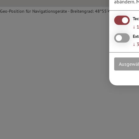
abändern.
M
Geo-Position für Navigationsgeräte - Breitengrad: 48°55'42.33''N / Läng
Te
↓
Ext
↓
Ausgewäh