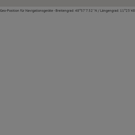
Geo-Position für Navigationsgeräte - Breitengrad: 48°57'7.52''N / Längengrad: 11°23'48