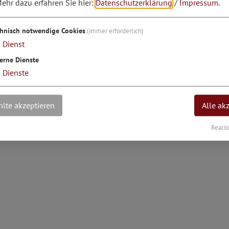
ehr dazu erfahren Sie hier:
Datenschutzerklärung
/
Impressum
.
engrad: 11°20'14.89''E
chnisch notwendige Cookies
(immer erforderlich)
1
Dienst
erne Dienste
3
Dienste
lte akzeptieren
Alle ak
Realis