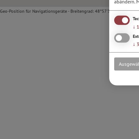
abändern.
M
Geo-Position für Navigationsgeräte - Breitengrad: 48°57'34.42''N / Läng
Te
↓
Ext
↓
Ausgewäh