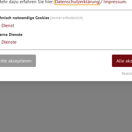
ehr dazu erfahren Sie hier:
Datenschutzerklärung
/
Impressum
.
grad: 11°23'18.65''E
chnisch notwendige Cookies
(immer erforderlich)
1
Dienst
erne Dienste
3
Dienste
lte akzeptieren
Alle ak
Realis