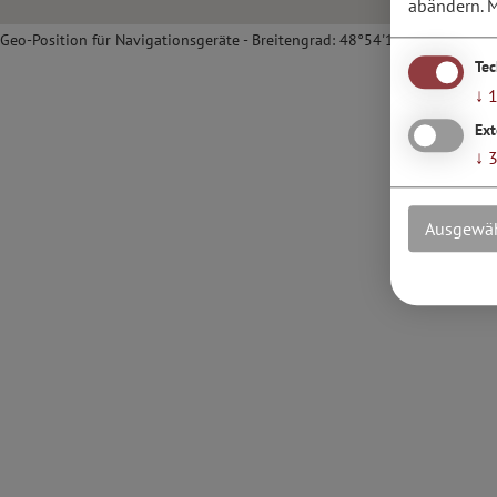
abändern.
M
Geo-Position für Navigationsgeräte - Breitengrad: 48°54'17.2''N / Längen
Te
↓
Ext
↓
Ausgewäh