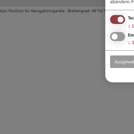
abändern.
M
Geo-Position für Navigationsgeräte - Breitengrad: 48°56'59.69''N / Länge
Te
↓
Ext
↓
Ausgewäh