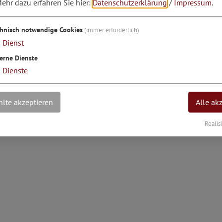
ehr dazu erfahren Sie hier:
Datenschutzerklärung
/
Impressum
.
ngrad: 11°23'35.8''E
chnisch notwendige Cookies
(immer erforderlich)
1
Dienst
erne Dienste
3
Dienste
lte akzeptieren
Alle ak
Realis