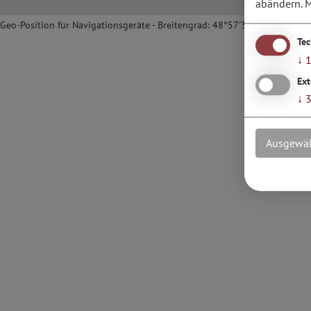
abändern.
M
Geo-Position für Navigationsgeräte - Breitengrad: 48°57'33.31''N / Läng
Te
↓
Ext
↓
Ausgewäh