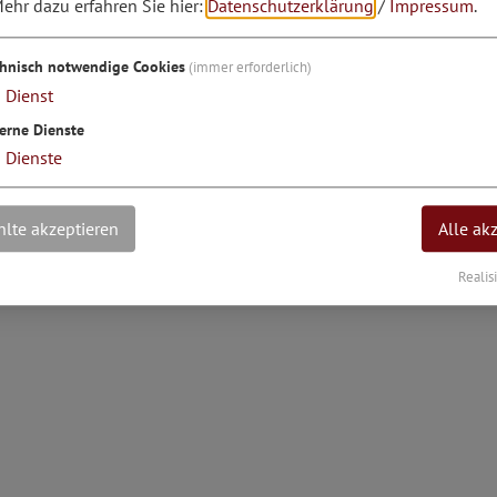
ehr dazu erfahren Sie hier:
Datenschutzerklärung
/
Impressum
.
engrad: 11°20'55.42''E
chnisch notwendige Cookies
(immer erforderlich)
1
Dienst
erne Dienste
3
Dienste
lte akzeptieren
Alle ak
Realis