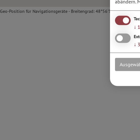
abändern.
M
Geo-Position für Navigationsgeräte - Breitengrad: 48°56'54.06''N / Läng
Te
↓
Ext
↓
Ausgewäh