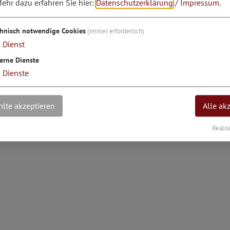
ehr dazu erfahren Sie hier:
Datenschutzerklärung
/
Impressum
.
engrad: 11°23'18.96''E
chnisch notwendige Cookies
(immer erforderlich)
1
Dienst
erne Dienste
3
Dienste
lte akzeptieren
Alle ak
Realis