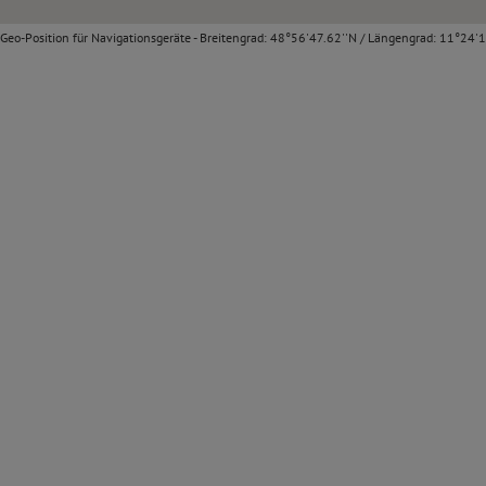
Geo-Position für Navigationsgeräte - Breitengrad: 48°56'47.62''N / Längengrad: 11°24'1