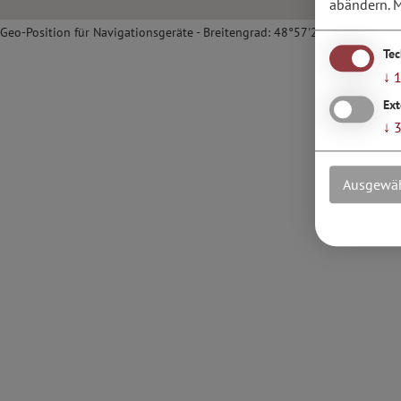
abändern.
M
Geo-Position für Navigationsgeräte - Breitengrad: 48°57'2.28''N / Längen
Te
↓
Ext
↓
Ausgewäh