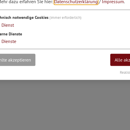
ehr dazu erfahren Sie hier:
Datenschutzerklärung
/
Impressum
.
grad: 11°23'10.71''E
chnisch notwendige Cookies
(immer erforderlich)
1
Dienst
erne Dienste
3
Dienste
lte akzeptieren
Alle ak
Realis