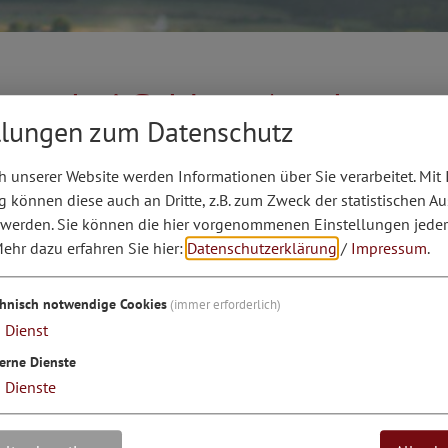
ges bei Schloss Arnsberg
llungen zum Datenschutz
strecke konnten bereits gut 600 Meter
 unserer Website werden Informationen über Sie verarbeitet. Mit 
den.Im letzten Bauabschnitt auf den
können diese auch an Dritte, z.B. zum Zweck der statistischen A
 anspruchsvollere geologische und topografische
 werden. Sie können die hier vorgenommenen Einstellungen jeder
r Ortschaft Arnsberg wird daher ein temporärer
ehr dazu erfahren Sie hier:
Datenschutzerklärung
/
Impressum
.
ohnerinnen und Anwohner vor möglicherweise
schützt.Im Zuge der Arbeiten erfolgt außerdem
chnisch notwendige Cookies
(immer erforderlich)
ehemaligen Marktmauer von Arnsberg, die erst
1
Dienst
durch das besondere Engagement eines
erne Dienste
iche Bewusstsein gerückt wurde.Erst nach
3
Dienste
s Teilstück der historischen Mauer zurückgebaut,
owie für ein rund 160 Meter langes