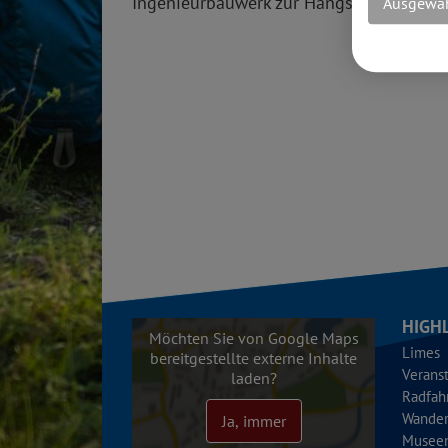
Ingenieurbauwerk zur Hangsicherung zu 
Ausgewäh
HIGH
Möchten Sie von Google Maps
Limes
bereitgestellte externe Inhalte
Verans
laden?
Radfah
Wande
Ja, immer
Musee