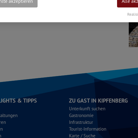
schaffen.
lte akzeptieren
Alle ak
Realis
LIGHTS & TIPPS
ZU GAST IN KIPFENBERG
Unterkunft suchen
taltungen
Gastronomie
ren
Infrastruktur
rn
Tourist-Information
n
Karte / Suche