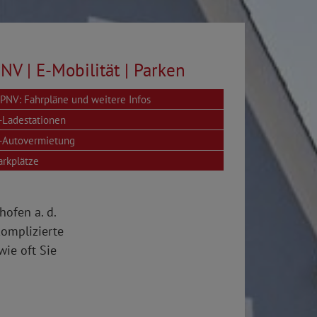
NV | E-Mobilität | Parken
PNV: Fahrpläne und weitere Infos
-Ladestationen
-Autovermietung
arkplätze
ofen a. d.
komplizierte
ie oft Sie