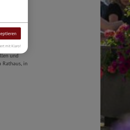
ding und
e
gen. In der
zeptieren
und sorgen
iert mit Klaro!
ellen und
 Rathaus, in