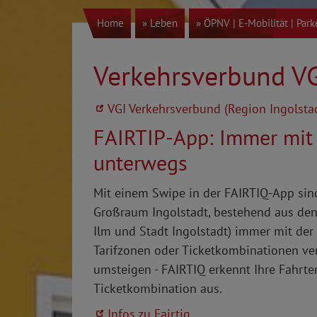
Home
» Leben
» ÖPNV | E-Mobilität | Par
Verkehrsverbund V
VGI Verkehrsverbund (Region Ingolsta
FAIRTIP-App: Immer mit 
unterwegs
Mit einem Swipe in der FAIRTIQ-App sin
Großraum Ingolstadt, bestehend aus den
Ilm und Stadt Ingolstadt) immer mit der
Tarifzonen oder Ticketkombinationen ve
umsteigen - FAIRTIQ erkennt Ihre Fahrte
Ticketkombination aus.
Infos zu Fairtiq