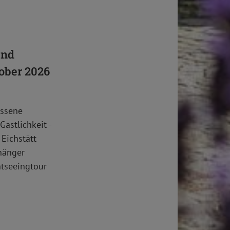
und
tober 2026
assene
astlichkeit -
Eichstätt
nhänger
htseeingtour