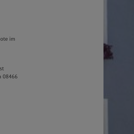
bote im
st
on 08466