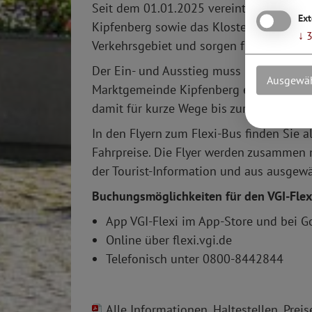
Seit dem 01.01.2025 vereint der VGI-Fle
Ext
Kipfenberg sowie das Kloster Plankstett
↓
Verkehrsgebiet und sorgen für kurze Wege
Der Ein- und Ausstieg muss immer an ein
Ausgewäh
Marktgemeinde Kipfenberg erschließen 
damit für kurze Wege bis zur nächsten Ha
In den Flyern zum Flexi-Bus finden Sie a
Fahrpreise. Die Flyer werden zusammen m
der Tourist-Information und aus ausgewä
Buchungsmöglichkeiten für den VGI-Flex
App VGI-Flexi im App-Store und bei G
Online über flexi.vgi.de
Telefonisch unter 0800-8442844
Alle Informationen, Haltestellen, Pre