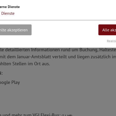
xi die Gebiete der Gemeinden Beilngries, Denkendorf, Kin
erne Dienste
en. Rund 170 Haltepunkte verteilen sich über das gesamt
3
Dienste
 bis zur nächsten Haltestelle.
er im Fahrplan ausgewiesenen VGI-Flexi-Haltestelle erfol
lte akzeptieren
Alle ak
künftig knapp 60 Flexi-Haltepunkte das Gemeindegebiet 
ltestelle.
Realis
lle detaillierten Informationen rund um Buchung, Haltest
it dem Januar-Amtsblatt verteilt und liegen zusätzlich im
hlten Stellen im Ort aus.
i:
oogle Play
ise und mehr zum VGI Flexi-Bus:
(7,1 MB)