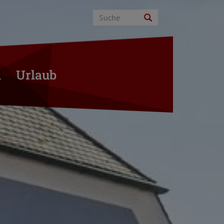
n
Urlaub