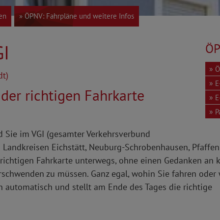
ken
» ÖPNV: Fahrpläne und weitere Infos
GI
ÖP
Ö
dt)
E
der richtigen Fahrkarte
E
P
d Sie im VGI (gesamter Verkehrsverbund
 Landkreisen Eichstätt, Neuburg-Schrobenhausen, Pfaffenh
 richtigen Fahrkarte unterwegs, ohne einen Gedanken an 
rschwenden zu müssen. Ganz egal, wohin Sie fahren oder w
n automatisch und stellt am Ende des Tages die richtige