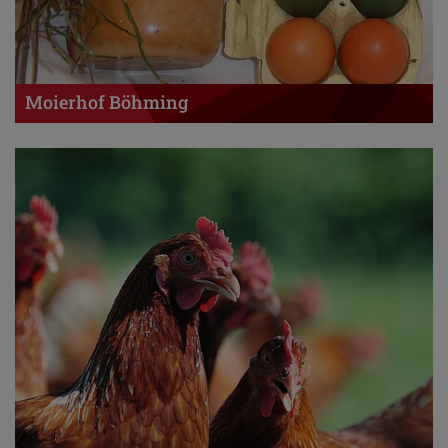
Moierhof Böhming