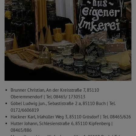
Brunner Christian, An der Kreisstraße 7, 85110
Oberemmendorf | Tel. 08465/ 1730513
Göbel Ludwig jun., Sebastistraße 2 a, 85110 Buch | Tel.
0172/6606819
Hackner Karl, Irlahüller Weg 3, 85110 Grösdorf | Tel. 08465/626
Hutter Johann, Schlesienstraße 6, 85110 Kipfenberg |
08465/886