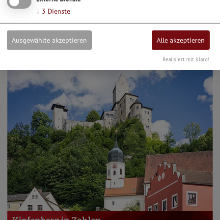
↓
3
Dienste
Ortsteile
Ausgewählte akzeptieren
Alle akzeptieren
Realisiert mit Klaro!