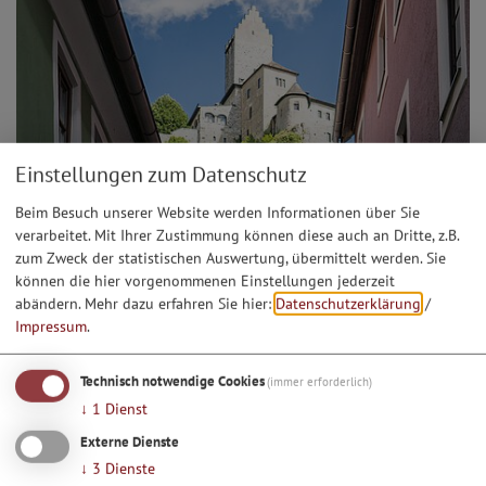
Einstellungen zum Datenschutz
Beim Besuch unserer Website werden Informationen über Sie
verarbeitet. Mit Ihrer Zustimmung können diese auch an Dritte, z.B.
zum Zweck der statistischen Auswertung, übermittelt werden. Sie
können die hier vorgenommenen Einstellungen jederzeit
abändern.
Mehr dazu erfahren Sie hier:
Datenschutzerklärung
/
Impressum
.
10.08.26
Ortsführung: "Wo Goaßhenker und Fasenickl
Technisch notwendige Cookies
(immer erforderlich)
zuhause sind“
↓
1
Dienst
Externe Dienste
↓
3
Dienste