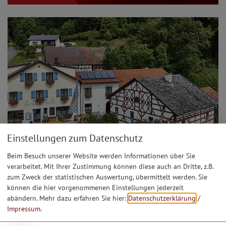
Einstellungen zum Datenschutz
Beim Besuch unserer Website werden Informationen über Sie
verarbeitet. Mit Ihrer Zustimmung können diese auch an Dritte, z.B.
zum Zweck der statistischen Auswertung, übermittelt werden. Sie
E-Bike Ladestation | Gasthof "Zum Blauen
können die hier vorgenommenen Einstellungen jederzeit
Hecht" - Grösdorf
abändern.
Mehr dazu erfahren Sie hier:
Datenschutzerklärung
/
Impressum
.