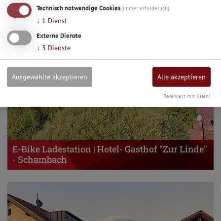
Technisch notwendige Cookies
(immer erforderlich)
↓
1
Dienst
Externe Dienste
↓
3
Dienste
Ausgewählte akzeptieren
Alle akzeptieren
Realisiert mit Klaro!
E-Bike Ladestation | Hotel- Gasthof "Zur Linde"
- Schambach