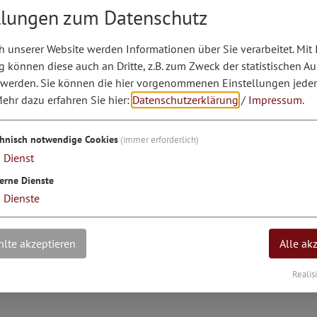
 Nackenschwall und Wildquell garantiert ein Höchstmaß 
llungen zum Datenschutz
uszeit in der Finnischen- oder in der Heusauna, im Damp
 unserer Website werden Informationen über Sie verarbeitet. Mit 
können diese auch an Dritte, z.B. zum Zweck der statistischen A
 werden. Sie können die hier vorgenommenen Einstellungen jeder
ehr dazu erfahren Sie hier:
Datenschutzerklärung
/
Impressum
.
chnisch notwendige Cookies
(immer erforderlich)
1
Dienst
erne Dienste
3
Dienste
B 9 München-Nürnberg entfernt. Ausfahrt Kinding/Altmühlt
hr gut zu erreichbar: Der nächste Bahnhof Kinding-Altmühl
lte akzeptieren
Alle ak
 befindet sich auf dem Jurahochplateau in unmittelbarer 
zum Limesradweg, zum Tauber-Altmühltal-Radweg, zum G
Realis
 Das Landhotel Geyer ist der ideale Ausgangsort für Freiz