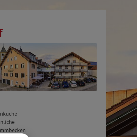
f
enküche
önliche
wimmbecken