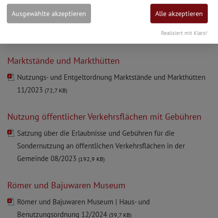
Ausgewählte akzeptieren
Alle akzeptieren
Limesfest
Limesfest Platzordnung 08/2019
Realisiert mit Klaro!
(750,6 KB)
Marktstände und Markthütten
Nutzungs- und Entgeltordnung Marktstände und Markthütten
11/2023
(72,7 KB)
Nutzung öffentlicher Verkehrsflächen mit Gebühren
Satzung über die Erlaubnisse und Gebühren für die
Sondernutzung an öffentlichen Verkehrsflächen in der
Gemeinde 08/2023
(192,9 KB)
Römer und Bajuwaren Museum
Römer und Bajuwaren Museum | Haus- und
Benutzungsordnung 12/2024
(39,7 KB)