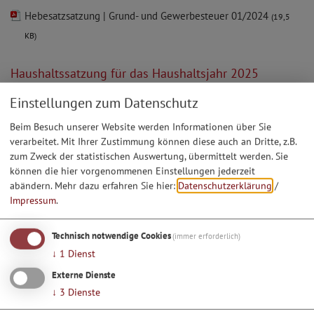
Hebesatzsatzung | Grund- und Gewerbesteuer 01/2024
(19,5
KB)
Haushaltssatzung für das Haushaltsjahr 2025
Öffentliche Auslegung der Haushaltssatzung für das
Einstellungen zum Datenschutz
Haushaltsjahr 2025 nach erfolgter Vorlage an die
Beim Besuch unserer Website werden Informationen über Sie
Rechtsaufsichtsbehörde
(51,5 KB)
verarbeitet. Mit Ihrer Zustimmung können diese auch an Dritte, z.B.
zum Zweck der statistischen Auswertung, übermittelt werden. Sie
Hausnummerierung
können die hier vorgenommenen Einstellungen jederzeit
abändern.
Mehr dazu erfahren Sie hier:
Datenschutzerklärung
/
Hausnummerierungssatzung 01/2003
(14,6 KB)
Impressum
.
Kompostierung
Technisch notwendige Cookies
(immer erforderlich)
↓
1
Dienst
Kompostierung - Gebührensatzung 12/2020
(14,6 KB)
Externe Dienste
Satzung über die Entsorgung / Kompostierung von
↓
3
Dienste
pflanzlichen Abfällen 12/2020
(27,5 KB)