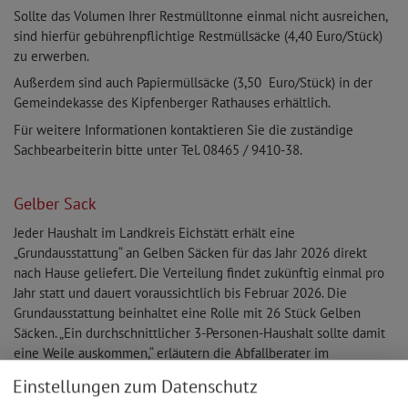
Sollte das Volumen Ihrer Restmülltonne einmal nicht ausreichen,
sind hierfür gebührenpflichtige Restmüllsäcke (4,40 Euro/Stück)
zu erwerben.
Außerdem sind auch Papiermüllsäcke (3,50 Euro/Stück) in der
Gemeindekasse des Kipfenberger Rathauses erhältlich.
Für weitere Informationen kontaktieren Sie die zuständige
Sachbearbeiterin bitte unter Tel. 08465 / 9410-38.
Gelber Sack
Jeder Haushalt im Landkreis Eichstätt erhält eine
„Grundausstattung“ an Gelben Säcken für das Jahr 2026 direkt
nach Hause geliefert. Die Verteilung findet zukünftig einmal pro
Jahr statt und dauert voraussichtlich bis Februar 2026. Die
Grundausstattung beinhaltet eine Rolle mit 26 Stück Gelben
Säcken. „Ein durchschnittlicher 3-Personen-Haushalt sollte damit
eine Weile auskommen,“ erläutern die Abfallberater im
Landratsamt Eichstätt. Sollte die Rolle aufgebraucht sein, darf
Einstellungen zum Datenschutz
man, wie gewohnt, Gelbe Säcke bei der Gemeindeverwaltung