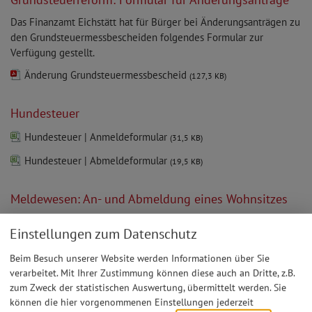
Das Finanzamt Eichstätt hat für Bürger bei Änderungsanträgen zu
den Grundsteuermessbescheiden folgendes Formular zur
Verfügung gestellt.
Änderung Grundsteuermessbescheid
(127,3 KB)
Hundesteuer
Hundesteuer | Anmeldeformular
(31,5 KB)
Hundesteuer | Abmeldeformular
(19,5 KB)
Meldewesen: An- und Abmeldung eines Wohnsitzes
Anmeldung eines Wohnsitzes
(69,0 KB)
Einstellungen zum Datenschutz
Wohnungsgeberbescheinigung | vorzulegen bei der
Beim Besuch unserer Website werden Informationen über Sie
Anmeldung
(411,8 KB)
verarbeitet. Mit Ihrer Zustimmung können diese auch an Dritte, z.B.
zum Zweck der statistischen Auswertung, übermittelt werden. Sie
Abmeldung eines Wohnsitzes
(130,7 KB)
können die hier vorgenommenen Einstellungen jederzeit
Bitte vereinbaren Sie vorab einen Termin beim