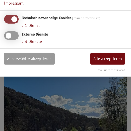
Impressum
.
Technisch notwendige Cookies
(immer erforderlich)
↓
1
Dienst
Externe Dienste
↓
3
Dienste
Fahrrad-Servicestation am Limesweg
Ausgewählte akzeptieren
Alle akzeptieren
Realisiert mit Klaro!