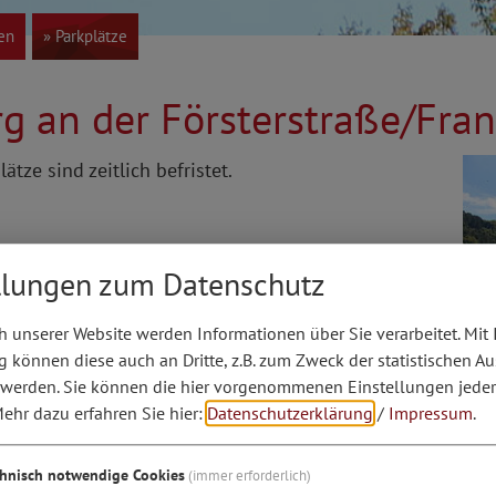
ken
» Parkplätze
rg an der Försterstraße/Fra
lätze sind zeitlich befristet.
llungen zum Datenschutz
 unserer Website werden Informationen über Sie verarbeitet. Mit 
können diese auch an Dritte, z.B. zum Zweck der statistischen A
 werden. Sie können die hier vorgenommenen Einstellungen jeder
ehr dazu erfahren Sie hier:
Datenschutzerklärung
/
Impressum
.
chnisch notwendige Cookies
(immer erforderlich)