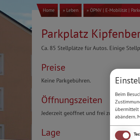
Home
» Leben
» ÖPNV | E-Mobilität | Par
Parkplatz Kipfenbe
Ca. 85 Stellplätze für Autos. Einige Stellp
Preise
Einste
Keine Parkgebühren.
Beim Besuch
Öffnungszeiten
Zustimmung 
übermittelt
Jederzeit geöffnet und frei zugänglich
abändern.
M
Lage
Te