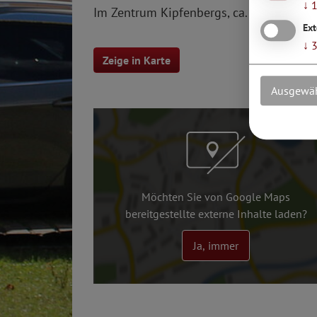
↓
Im Zentrum Kipfenbergs, ca. 100 m zum 
Ext
↓
Zeige in Karte
Ausgewäh
Möchten Sie von Google Maps
bereitgestellte externe Inhalte laden?
Ja, immer