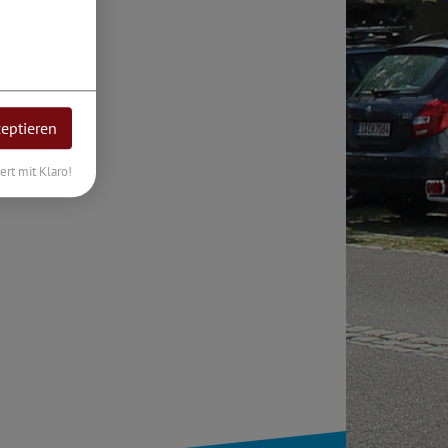
zeptieren
iert mit Klaro!