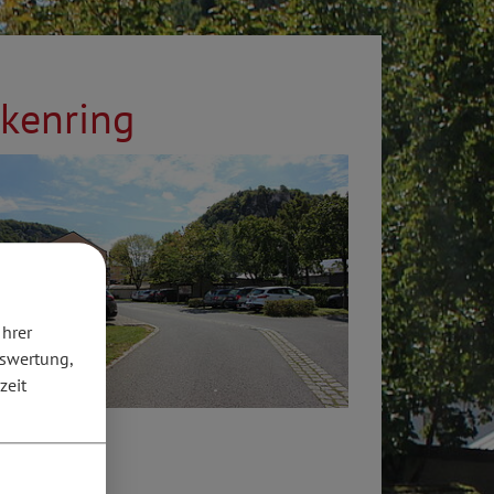
nkenring
Ihrer
uswertung,
zeit