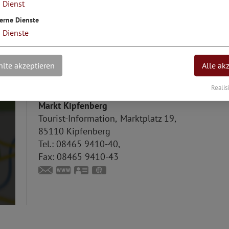
1
Dienst
Marktplatz.
erne Dienste
3
Dienste
lte akzeptieren
Alle ak
Info-Adresse
Realis
Markt Kipfenberg
Tourist-Information
Marktplatz 19
85110
Kipfenberg
Tel.:
08465 9410-40
Fax:
08465 9410-43
touristinfo@markt-kipfenberg.de
www.kipfenberg.de
vCard
GPS:
48°56'57.01''N
11°23'41.89''E