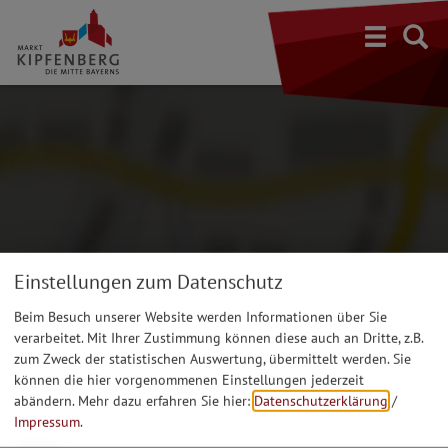
S
Einstellungen zum Datenschutz
Beim Besuch unserer Website werden Informationen über Sie
verarbeitet. Mit Ihrer Zustimmung können diese auch an Dritte, z.B.
zum Zweck der statistischen Auswertung, übermittelt werden. Sie
können die hier vorgenommenen Einstellungen jederzeit
abändern.
Mehr dazu erfahren Sie hier:
Datenschutzerklärung
/
Impressum
.
Möchten Sie von Google Maps bereitgestellte externe Inhalte