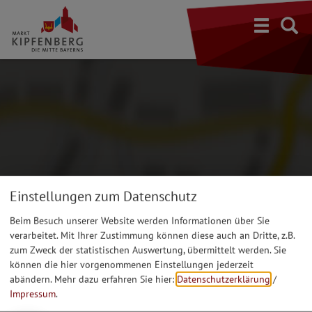
S
Einstellungen zum Datenschutz
Beim Besuch unserer Website werden Informationen über Sie
verarbeitet. Mit Ihrer Zustimmung können diese auch an Dritte, z.B.
zum Zweck der statistischen Auswertung, übermittelt werden. Sie
können die hier vorgenommenen Einstellungen jederzeit
abändern.
Mehr dazu erfahren Sie hier:
Datenschutzerklärung
/
Impressum
.
Möchten Sie von Google Maps bereitgestellte externe Inhalte