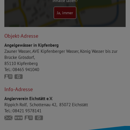
Inhalte laden?
Ja, immer
Objekt-Adresse
Angelgewässer in Kipfenberg
Zauner Wasser, AVE Kipfenberger Wasser, König Wasser bis zur
Brücke Grösdorf
85110
Kipfenberg
Tel.:
08465 941040
vCard
GPS:
48°57'42.27''N
11°23'40.21''E
Info-Adresse
Anglerverein Eichstätt e.V.
Rippich
Rolf
Schottenau 42
85072
Eichstätt
Tel.:
08421 9378141
info@anglerverein-eichstaett.de
www.anglerverein-eichstaett.de
vCard
GPS:
48°53'7.66''N
11°11'55.1''E