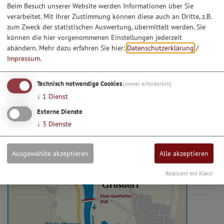
Beim Besuch unserer Website werden Informationen über Sie
verarbeitet. Mit Ihrer Zustimmung können diese auch an Dritte, z.B.
zum Zweck der statistischen Auswertung, übermittelt werden. Sie
können die hier vorgenommenen Einstellungen jederzeit
abändern.
Mehr dazu erfahren Sie hier:
Datenschutzerklärung
/
Impressum
.
Übersicht König-Wasser
Technisch notwendige Cookies
(immer erforderlich)
↓
1
Dienst
Externe Dienste
↓
3
Dienste
Ausgewählte akzeptieren
Alle akzeptieren
Realisiert mit Klaro!