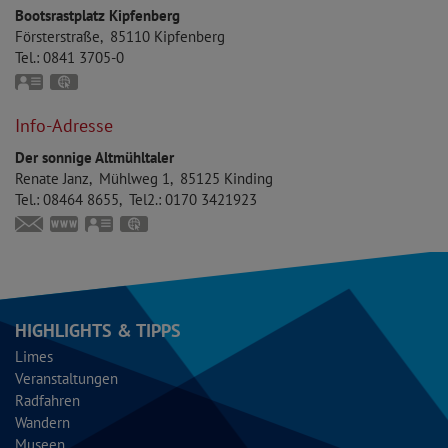
Bootsrastplatz Kipfenberg
Försterstraße
85110
Kipfenberg
Tel.:
0841 3705-0
vCard
GPS:
48°56'59.82''N
11°23'20.1''E
Info-Adresse
Der sonnige Altmühltaler
Renate
Janz
Mühlweg 1
85125
Kinding
Tel.:
08464 8655
Tel2.:
0170 3421923
info@der-sonnige-altmuehltaler.de
www.der-sonnige-altmuehltaler.de
vCard
GPS:
49°0'13.97''N
11°27'6.26''E
HIGHLIGHTS & TIPPS
Limes
Veranstaltungen
Radfahren
Wandern
Museen