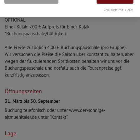
Gebühr für Nicht-Erscheinen o. Abmeldung: 50% der
Realisiert mit Klaro!
Gesamtkosten
OPTIONAL
Einer-Kajak: 7,00 € Aufpreis für Einer-Kajak
*Buchungspauschale/Gültigkeit
Alle Preise zuzüglich 4,00 € Buchungspauschale (pro Gruppe).
Wir versuchen die Preise die Saison über konstant zu halten, aber
wegen der fluktuierenden Spritkosten behalten wir uns vor die
Buchungspauschale und notfalls auch die Tourenpreise ggf.
kurzfristig anzupassen.
Öffnungszeiten
31. März bis 30. September
Buchung telefonisch oder unter www.der-sonnige-
altmuehltaler.de unter "Kontakt"
Lage