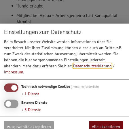
Hunde erlaubt
Mitglied bei Akqua – Arbeitsgemeinschaft Kanuqualität
Altmühl
Mitarbeiter mit Erste-Hilfe-Ausbildung vor Ort
Einstellungen zum Datenschutz
Beim Besuch unserer Website werden Informationen über Sie
Preise
verarbeitet. Mit Ihrer Zustimmung können diese auch an Dritte, z.B.
LEISTUNGEN FÜR ALLE TOUREN
zum Zweck der statistischen Auswertung, übermittelt werden. Sie
können die hier vorgenommenen Einstellungen jederzeit
1. Rücktransfer: Transfer bis max. 8 Teilnehmer
abändern.
Mehr dazu erfahren Sie hier:
Datenschutzerklärung
/
Bei Bedarf bringen wir auch Eure Räder kostenlos ans Ziel.
Impressum
.
2. Schwimmweste: Von 5 kg - 140 kg Körpergewicht
3. Boote: Wahlweise Zweier, Dreier, Vierer und Fünfer Canadier
Technisch notwendige Cookies
(immer erforderlich)
Einer Kajaks (kurze) und Zweier Kajaks
↓
1
Dienst
4. Sorglosservice: Abholung bei Schlechtwettereinbruch
Externe Dienste
5. Einweisung: Paddeltechnik und Sicherheit / Flusskarte bei
Bedarf/Wunsch
↓
3
Dienste
6. Zubehör: Eine wasserdichte Tonne/Sack für Wertsachen
7. Storno: Kostenloser Schlechtwetter-Storno bis Tag vor der Tour
Ausgewählte akzeptieren
Alle akzeptieren
19:00 Uhr