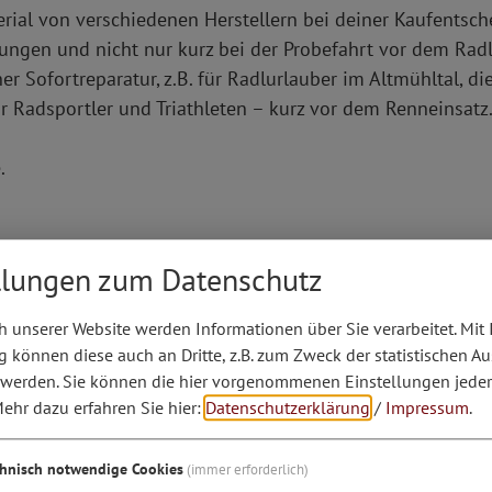
terial von verschiedenen Herstellern bei deiner Kaufentsch
ungen und nicht nur kurz bei der Probefahrt vor dem Rad
er Sofortreparatur, z.B. für Radlurlauber im Altmühltal, di
r Radsportler und Triathleten – kurz vor dem Renneinsatz
e.
dsport- und Triathlon-Tagen, Messeauftritte, Workshops
llungen zum Datenschutz
dsport Heller: Mittwochs 17:30 - 20:00 Uhr, Samstags 14:
 unserer Website werden Informationen über Sie verarbeitet. Mit 
können diese auch an Dritte, z.B. zum Zweck der statistischen A
 werden. Sie können die hier vorgenommenen Einstellungen jeder
ehr dazu erfahren Sie hier:
Datenschutzerklärung
/
Impressum
.
chnisch notwendige Cookies
(immer erforderlich)