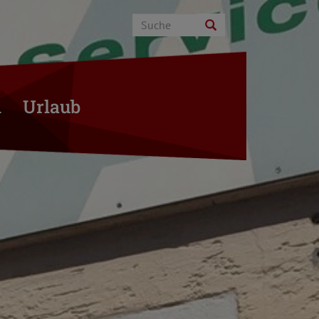
n
Urlaub