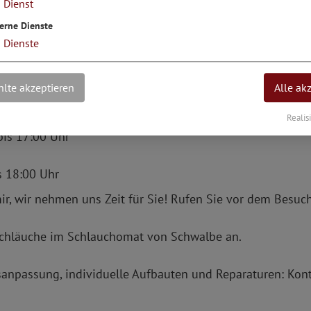
1
Dienst
erne Dienste
3
Dienste
lte akzeptieren
Alle ak
Realis
bis 17:00 Uhr
s 18:00 Uhr
ir, wir nehmen uns Zeit für Sie! Rufen Sie vor dem Besuch
 Schläuche im Schlauchomat von Schwalbe an.
sanpassung, individuelle Aufbauten und Reparaturen: Kon