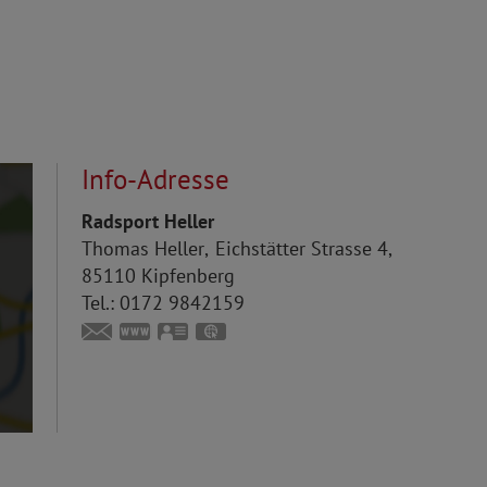
Info-Adresse
Radsport Heller
Thomas
Heller
Eichstätter Strasse 4
85110
Kipfenberg
Tel.:
0172 9842159
info@radsport-heller.de
https://www.radsport-heller.de
vCard
GPS:
48°57'0.65''N
11°23'38.29''E