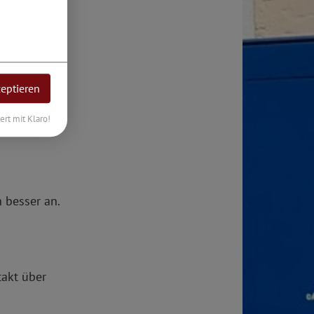
zeptieren
iert mit Klaro!
 besser an.
takt über