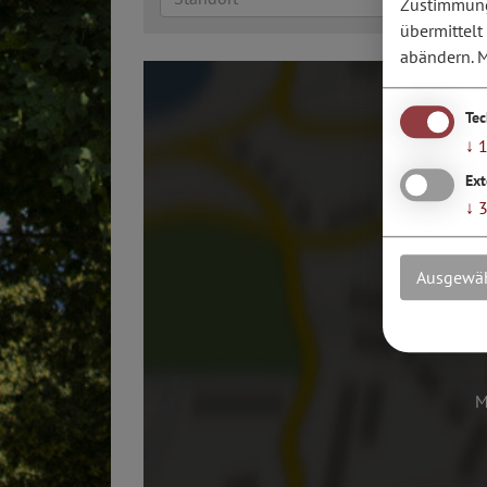
Zustimmung 
übermittelt
abändern.
M
Te
↓
Ext
↓
Ausgewäh
M