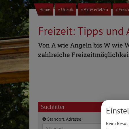
Home
» Urlaub
» Aktiv erleben
» Freiz
Freizeit: Tipps und
Von A wie Angeln bis W wie W
zahlreiche Freizeitmöglichkei
Suchfilter
Einste
Standort, Adresse
Beim Besuch