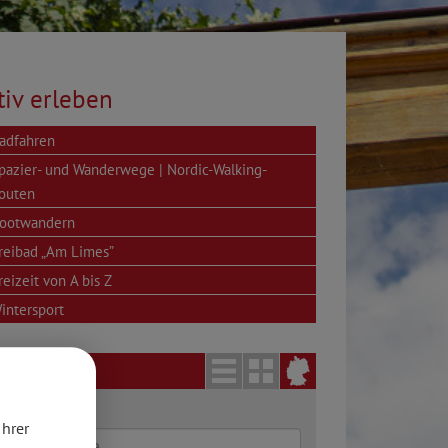
tiv erleben
adfahren
pazier- und Wanderwege | Nordic-Walking-
outen
ootwandern
reibad „Am Limes”
reizeit von A bis Z
intersport
egorie
Ihrer