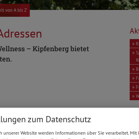
eit von A bis Z
 Adressen
Ak
R
ellness – Kipfenberg bietet
S
ten.
R
B
F
F
W
llungen zum Datenschutz
Öffnungszeiten
Kat
 unserer Website werden Informationen über Sie verarbeitet. Mit 