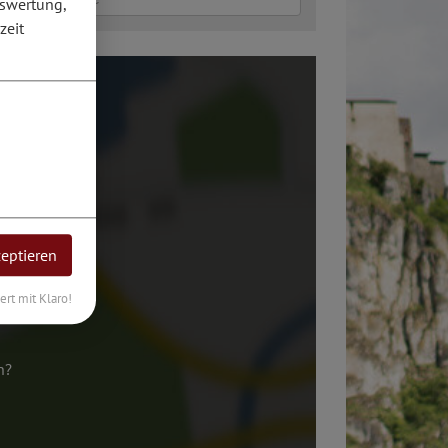
uswertung,
zeit
zeptieren
iert mit Klaro!
n?