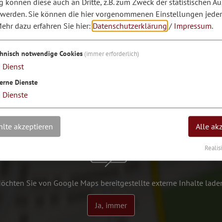
können diese auch an Dritte, z.B. zum Zweck der statistischen A
 werden. Sie können die hier vorgenommenen Einstellungen jeder
ehr dazu erfahren Sie hier:
Datenschutzerklärung
/
Impressum
.
chnisch notwendige Cookies
(immer erforderlich)
1
Dienst
erne Dienste
3
Dienste
lte akzeptieren
Alle ak
Realis
öchten Sie von Google Maps bereitgestellte externe Inhalte lade
Ja, immer