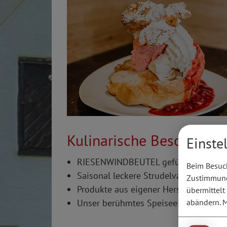
Kulinarische Besonderhe
Einste
RIESENWINDBEUTEL gefüllt mit selbst
Beim Besuch
Saisonal leckere Strudelvariationen
Zustimmung 
Produkte aus eigener Herstellung: To
übermittelt
Unser berühmtes Speiseeis aus eigene
abändern.
M