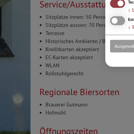
Service/Ausstattung
Te
↓
Sitzplätze innen: 50 Personen
Ext
Sitzplätze aussen: 70 Personen
↓
Terrasse
Historisches Ambiente / Burg / Schlo
Ausgewäh
Kreditkarten akzeptiert
EC-Karten akzeptiert
WLAN
Rollstuhlgerecht
Regionale Biersorten
Brauerei Gutmann
Hofmühl
Öffnungszeiten