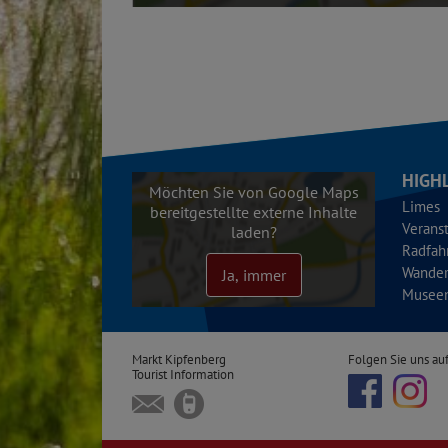
HIGH
Möchten Sie von Google Maps
Limes
bereitgestellte externe Inhalte
Verans
laden?
Radfah
Wande
Ja, immer
Musee
Markt Kipfenberg
Folgen Sie uns auf
Tourist Information