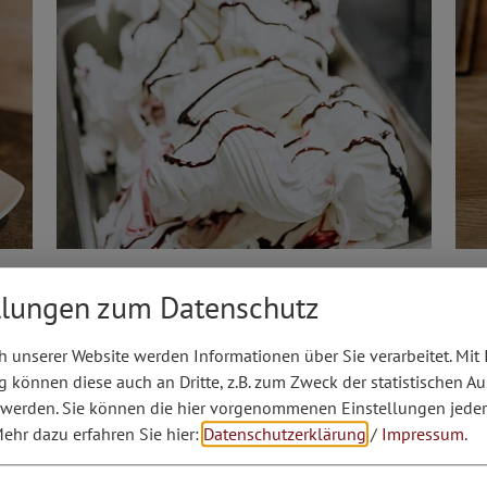
iten
llungen zum Datenschutz
hergestelltem Eis, Sahne und frischen Früchten
 unserer Website werden Informationen über Sie verarbeitet. Mit 
können diese auch an Dritte, z.B. zum Zweck der statistischen A
rten und Kuchen in großer Auswahl
 werden. Sie können die hier vorgenommenen Einstellungen jeder
r Herstellung
ehr dazu erfahren Sie hier:
Datenschutzerklärung
/
Impressum
.