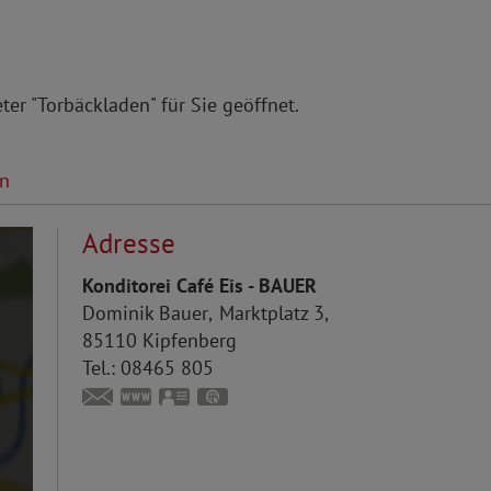
ter "Torbäckladen" für Sie geöffnet.
en
Adresse
Konditorei Café Eis - BAUER
Dominik
Bauer
Marktplatz 3
85110
Kipfenberg
Tel.:
08465 805
info@baeckerei-bauer.de
www.baeckerei-bauer.de
vCard
GPS:
48°56'57.95''N
11°23'41.68''E