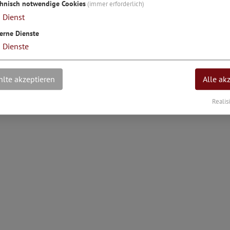
chnisch notwendige Cookies
(immer erforderlich)
1
Dienst
erne Dienste
3
Dienste
ss / Haus (denkmalgeschützt)
lte akzeptieren
Alle ak
Realis