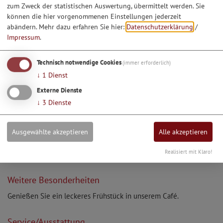
zum Zweck der statistischen Auswertung, übermittelt werden. Sie
können die hier vorgenommenen Einstellungen jederzeit
abändern.
Mehr dazu erfahren Sie hier:
Datenschutzerklärung
/
Kulinarische Besonderheiten
Impressum
.
Unsere Spezialität:
RIESENWINDBEUTEL gefüllt mit selbsthergestelltem Eis,
Technisch notwendige Cookies
(immer erforderlich)
Sahne und frischen Früchten
↓
1
Dienst
Probieren Sie unsere Brotspezialität: Limeslaib aus
Externe Dienste
ungespritztem Getreide
↓
3
Dienste
Brot des Monats (wechselnde Brotkreationen)
Produkte aus eigener Herstellung mit regionalen und
natürlichen Rohstoffen
Ausgewählte akzeptieren
Alle akzeptieren
Realisiert mit Klaro!
Weitere Besonderheiten
Genießen Sie ein leckeres Frühstück in unserem Café.
Service/Ausstattung