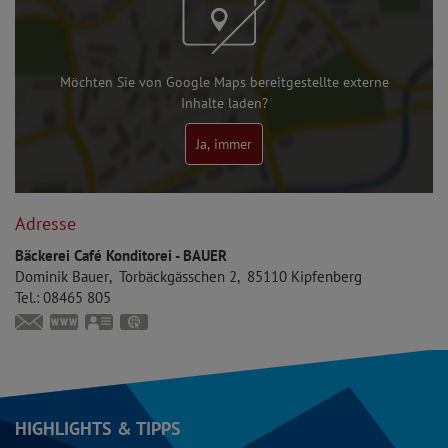
Möchten Sie von Google Maps bereitgestellte externe
Inhalte laden?
Ja, immer
Adresse
Bäckerei Café Konditorei - BAUER
Dominik
Bauer
Torbäckgässchen 2
85110
Kipfenberg
Tel.:
08465 805
info@baeckerei-bauer.de
www.baeckerei-bauer.de
vCard
GPS:
48°56'58.6''N
11°23'39.66''E
HIGHLIGHTS & TIPPS