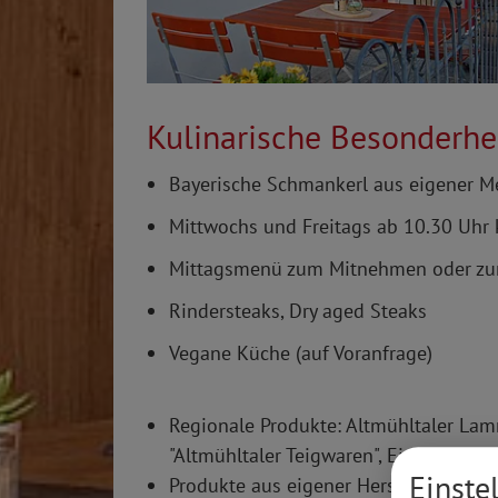
Kulinarische Besonderhe
Bayerische Schmankerl aus eigener M
Mittwochs und Freitags ab 10.30 Uhr
Mittagsmenü zum Mitnehmen oder zum
Rindersteaks, Dry aged Steaks
Vegane Küche (auf Voranfrage)
Regionale Produkte: Altmühltaler Lam
"Altmühltaler Teigwaren", Eier vom R
Einste
Produkte aus eigener Herstellung: All