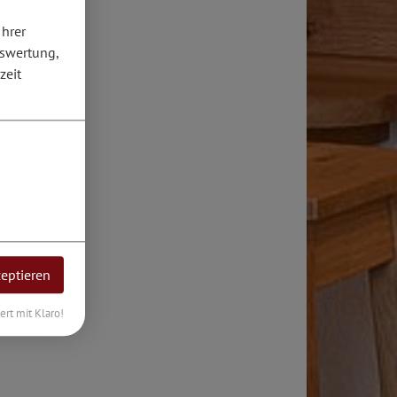
Ihrer
uswertung,
zeit
zeptieren
iert mit Klaro!