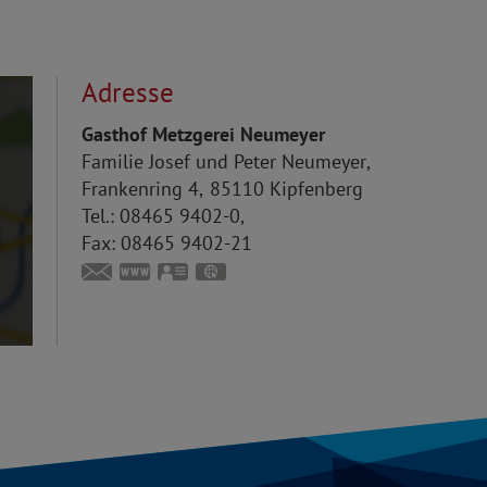
Adresse
Gasthof Metzgerei Neumeyer
Familie
Josef und Peter
Neumeyer
Frankenring 4
85110
Kipfenberg
Tel.:
08465 9402-0
Fax:
08465 9402-21
info@metzgerei-gasthof-neumeyer.de
www.metzgerei-gasthof-neumeyer.de
vCard
GPS:
48°56'59.4''N
11°23'39.61''E