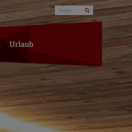
n
Urlaub