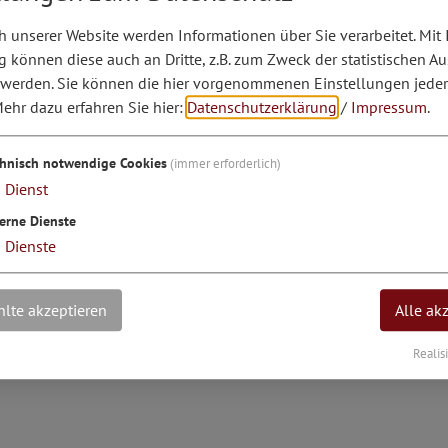
 unserer Website werden Informationen über Sie verarbeitet. Mit 
können diese auch an Dritte, z.B. zum Zweck der statistischen A
 werden. Sie können die hier vorgenommenen Einstellungen jeder
ehr dazu erfahren Sie hier:
Datenschutzerklärung
/
Impressum
.
chnisch notwendige Cookies
(immer erforderlich)
sen, Bockbierfest und Osterfrühstück
1
Dienst
erne Dienste
3
Dienste
lte akzeptieren
Alle ak
Realis