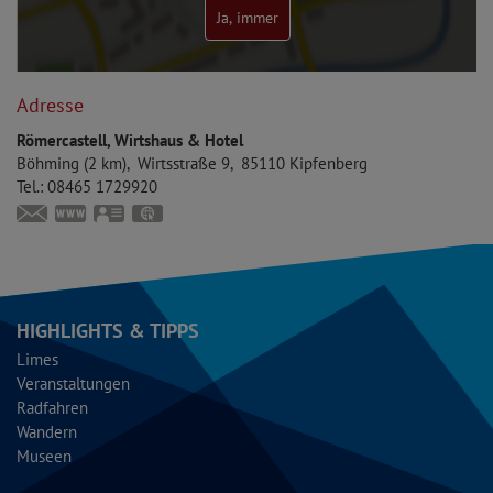
Ja, immer
Adresse
Römercastell, Wirtshaus & Hotel
Böhming (2 km)
Wirtsstraße 9
85110
Kipfenberg
Tel.:
08465 1729920
info@roemer-castell.de
https://www.roemer-castell.de
vCard
GPS:
48°56'46.21''N
11°21'57.2''E
HIGHLIGHTS & TIPPS
Limes
Veranstaltungen
Radfahren
Wandern
Museen