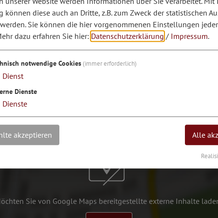
 unserer Website werden Informationen über Sie verarbeitet. Mit 
Suchbegriff
Zei
können diese auch an Dritte, z.B. zum Zweck der statistischen A
 werden. Sie können die hier vorgenommenen Einstellungen jeder
ehr dazu erfahren Sie hier:
Datenschutzerklärung
/
Impressum
.
chnisch notwendige Cookies
(immer erforderlich)
1
Dienst
erne Dienste
3
Dienste
lte akzeptieren
Alle ak
Realis
öchten Sie von Google Maps bereitgestellte externe Inhalte lade