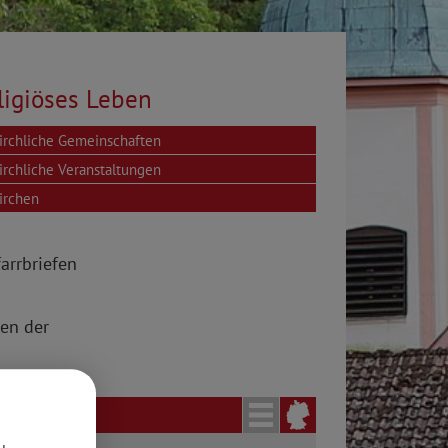
ligiöses Leben
irchliche Gemeinschaften
irchliche Veranstaltungen
irchen
arrbriefen
ten der