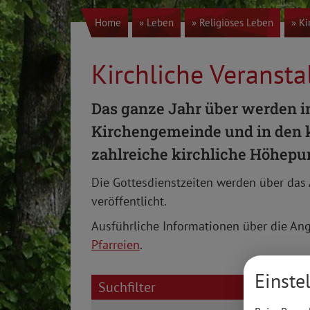
Home
» Leben
» Religiöses Leben
» Ki
Kirchliche Veranst
Das ganze Jahr über werden i
Kirchengemeinde und in den k
zahlreiche kirchliche Höhepun
Die Gottesdienstzeiten werden über das 
veröffentlicht.
Ausführliche Informationen über die Ang
Pfarreien
.
Einste
Suchfilter