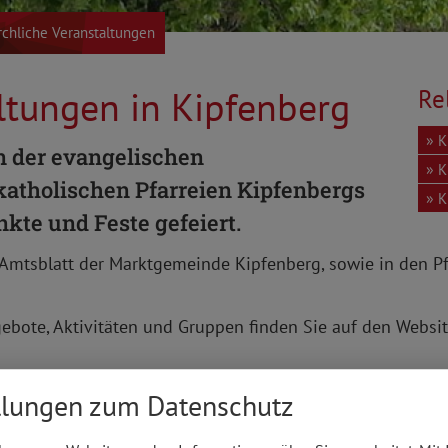
rchliche Veranstaltungen
altungen in Kipfenberg
Re
K
n der evangelischen
K
atholischen Pfarreien Kipfenbergs
K
kte und Feste gefeiert.
Amtsblatt der Marktgemeinde Kipfenberg, sowie in den Pf
ebote, Aktivitäten und Gruppen finden Sie auf den Websi
llungen zum Datenschutz