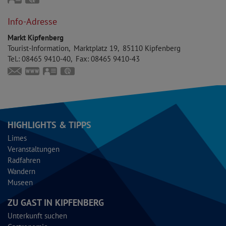
vCard
GPS:
48°57'7.2''N
11°23'42''E
Info-Adresse
Markt Kipfenberg
Tourist-Information
Marktplatz 19
85110
Kipfenberg
Tel.:
08465 9410-40
Fax:
08465 9410-43
touristinfo@markt-kipfenberg.de
www.kipfenberg.de
vCard
GPS:
48°56'57.01''N
11°23'41.89''E
HIGHLIGHTS & TIPPS
Limes
Veranstaltungen
Radfahren
Wandern
Museen
ZU GAST IN KIPFENBERG
Unterkunft suchen