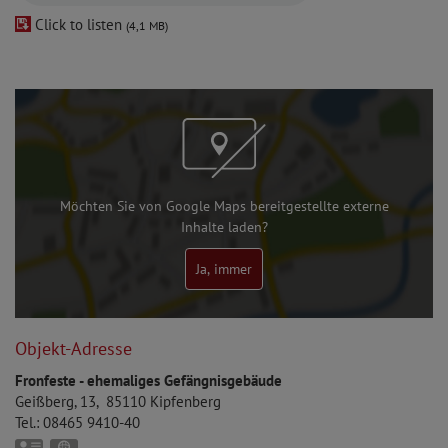
Click to listen
(4,1 MB)
Möchten Sie von Google Maps bereitgestellte externe
Inhalte laden?
Ja, immer
Objekt-Adresse
Fronfeste - ehemaliges Gefängnisgebäude
Geißberg, 13
85110
Kipfenberg
Tel.:
08465 9410-40