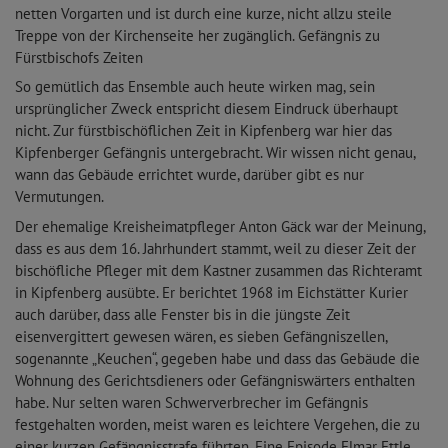
netten Vorgarten und ist durch eine kurze, nicht allzu steile
Treppe von der Kirchenseite her zugänglich. Gefängnis zu
Fürstbischofs Zeiten
So gemütlich das Ensemble auch heute wirken mag, sein
ursprünglicher Zweck entspricht diesem Eindruck überhaupt
nicht. Zur fürstbischöflichen Zeit in Kipfenberg war hier das
Kipfenberger Gefängnis untergebracht. Wir wissen nicht genau,
wann das Gebäude errichtet wurde, darüber gibt es nur
Vermutungen.
Der ehemalige Kreisheimatpfleger Anton Gäck war der Meinung,
dass es aus dem 16. Jahrhundert stammt, weil zu dieser Zeit der
bischöfliche Pfleger mit dem Kastner zusammen das Richteramt
in Kipfenberg ausübte. Er berichtet 1968 im Eichstätter Kurier
auch darüber, dass alle Fenster bis in die jüngste Zeit
eisenvergittert gewesen wären, es sieben Gefängniszellen,
sogenannte „Keuchen“, gegeben habe und dass das Gebäude die
Wohnung des Gerichtsdieners oder Gefängniswärters enthalten
habe. Nur selten waren Schwerverbrecher im Gefängnis
festgehalten worden, meist waren es leichtere Vergehen, die zu
einer kurzen Gefängnisstrafe führten. Eine Episode Elmar Ettle