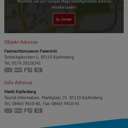
Möchten Sie von Google Maps bereitgestellte externe
Inhalte laden?
Ja, immer
Objekt-Adresse
Fastnachtsmuseum Fasenickl
Torbäckgässchen 1
85110
Kipfenberg
Tel.:
0176 20226241
info@fasenickl.de
https://www.fasenickl.de
vCard
GPS:
48°56'58.15''N
11°23'39.88''E
Info-Adresse
Markt Kipfenberg
Tourist-Information
Marktplatz 19
85110
Kipfenberg
Tel.:
08465 9410-40
Fax:
08465 9410-43
touristinfo@markt-kipfenberg.de
www.kipfenberg.de
vCard
GPS:
48°56'57.01''N
11°23'41.89''E