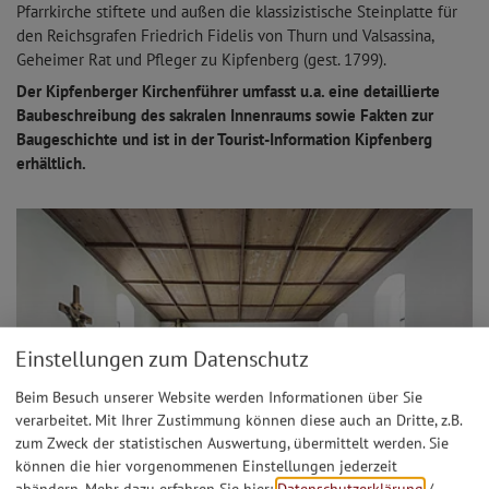
Pfarrkirche stiftete und außen die klassizistische Steinplatte für
den Reichsgrafen Friedrich Fidelis von Thurn und Valsassina,
Geheimer Rat und Pfleger zu Kipfenberg (gest. 1799).
Der Kipfenberger Kirchenführer umfasst u.a. eine detaillierte
Baubeschreibung des sakralen Innenraums sowie Fakten zur
Baugeschichte und ist in der Tourist-Information Kipfenberg
erhältlich.
Einstellungen zum Datenschutz
Beim Besuch unserer Website werden Informationen über Sie
verarbeitet. Mit Ihrer Zustimmung können diese auch an Dritte, z.B.
zum Zweck der statistischen Auswertung, übermittelt werden. Sie
können die hier vorgenommenen Einstellungen jederzeit
abändern.
Mehr dazu erfahren Sie hier:
Datenschutzerklärung
/