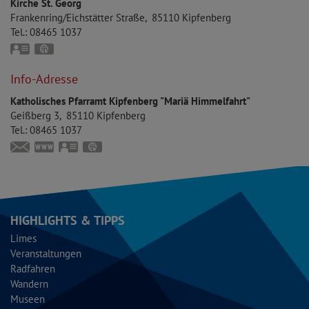
Kirche St. Georg
Frankenring/Eichstätter Straße
85110
Kipfenberg
Tel.:
08465 1037
vCard
GPS:
48°56'55.79''N
11°23'38.26''E
Info-Adresse
Katholisches Pfarramt Kipfenberg "Mariä Himmelfahrt"
Geißberg 3
85110
Kipfenberg
Tel.:
08465 1037
kipfenberg@bistum-eichstaett.de
https://kipfenberg.bistum-eichstaett.de
vCard
GPS:
48°56'58.7''N
11°23'44.34''E
HIGHLIGHTS & TIPPS
Limes
Veranstaltungen
Radfahren
Wandern
Museen