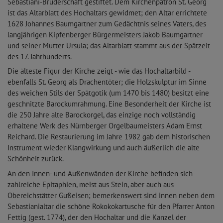
Sebastiani-Bruderschaft gestiftet. Dem Kirchenpatron St. Georg
ist das Altarblatt des Hochaltars gewidmet; den Altar errichtete
1628 Johannes Baumgartner zum Gedächtnis seines Vaters, des
langjährigen Kipfenberger Bürgermeisters Jakob Baumgartner
und seiner Mutter Ursula; das Altarblatt stammt aus der Spätzeit
des 17. Jahrhunderts.
Die älteste Figur der Kirche zeigt - wie das Hochaltarbild -
ebenfalls St. Georg als Drachentöter; die Holzskulptur im Sinne
des weichen Stils der Spätgotik (um 1470 bis 1480) besitzt eine
geschnitzte Barockumrahmung. Eine Besonderheit der Kirche ist
die 250 Jahre alte Barockorgel, das einzige noch vollständig
erhaltene Werk des Nürnberger Orgelbaumeisters Adam Ernst
Reichard. Die Restaurierung im Jahre 1982 gab dem historischen
Instrument wieder Klangwirkung und auch äußerlich die alte
Schönheit zurück.
An den Innen- und Außenwänden der Kirche befinden sich
zahlreiche Epitaphien, meist aus Stein, aber auch aus
Obereichstätter Gußeisen; bemerkenswert sind innen neben dem
Sebastianialtar die schöne Rokokokartusche für den Pfarrer Anton
Fettig (gest. 1774), der den Hochaltar und die Kanzel der