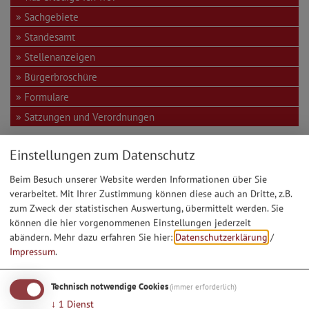
Sachgebiete
Standesamt
Stellenanzeigen
Bürgerbroschüre
Formulare
Satzungen und Verordnungen
Ämter und Sachgebiete
Einstellungen zum Datenschutz
Beim Besuch unserer Website werden Informationen über Sie
Klärwerke
verarbeitet. Mit Ihrer Zustimmung können diese auch an Dritte, z.B.
zum Zweck der statistischen Auswertung, übermittelt werden. Sie
können die hier vorgenommenen Einstellungen jederzeit
Mitarbeiter
abändern.
Mehr dazu erfahren Sie hier:
Datenschutzerklärung
/
Impressum
.
Gilch Xaver
Heiderscheid Alexander
Rieger Bernhard
Technisch notwendige Cookies
(immer erforderlich)
Schnaidt Oliver
↓
1
Dienst