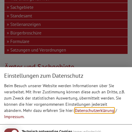
Sachgebiete
Standesamt
Stellenanzeigen
Bürgerbroschüre
Formulare
Satzungen und Verordnungen
Ämter und Sachgebiete
Einstellungen zum Datenschutz
Liegenschaftsamt
Beim Besuch unserer Website werden Informationen über Sie
verarbeitet. Mit Ihrer Zustimmung können diese auch an Dritte, z.B.
Kontakt
zum Zweck der statistischen Auswertung, übermittelt werden. Sie
können die hier vorgenommenen Einstellungen jederzeit
bauamt@markt-kipfenberg.de
abändern.
Mehr dazu erfahren Sie hier:
Datenschutzerklärung
/
Impressum
.
Mitarbeiter
Technisch notwendige Cookies
(immer erforderlich)