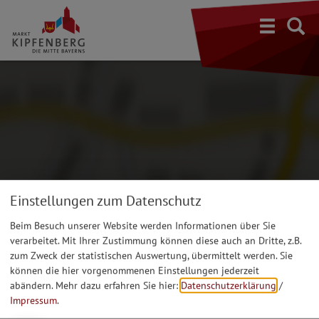
S
Einstellungen zum Datenschutz
Beim Besuch unserer Website werden Informationen über Sie
verarbeitet. Mit Ihrer Zustimmung können diese auch an Dritte, z.B.
zum Zweck der statistischen Auswertung, übermittelt werden. Sie
können die hier vorgenommenen Einstellungen jederzeit
abändern.
Mehr dazu erfahren Sie hier:
Datenschutzerklärung
/
Impressum
.
Möchten Sie von Google Maps bereitgestellte externe Inhalte