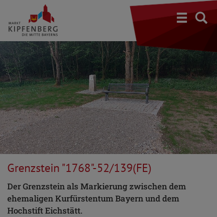
S
Grenzstein "1768"-52/139(FE)
Der Grenzstein als Markierung zwischen dem
ehemaligen Kurfürstentum Bayern und dem
Hochstift Eichstätt.