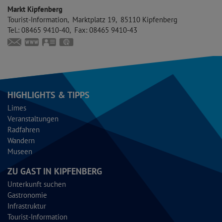
Markt Kipfenberg
Tourist-Information
Marktplatz 19
85110
Kipfenberg
Tel.:
08465 9410-40
Fax:
08465 9410-43
touristinfo@markt-kipfenberg.de
www.kipfenberg.de
vCard
GPS:
48°56'57.01''N
11°23'41.89''E
HIGHLIGHTS & TIPPS
Limes
Veranstaltungen
Radfahren
Wandern
Museen
ZU GAST IN KIPFENBERG
Unterkunft suchen
Gastronomie
Infrastruktur
Tourist-Information