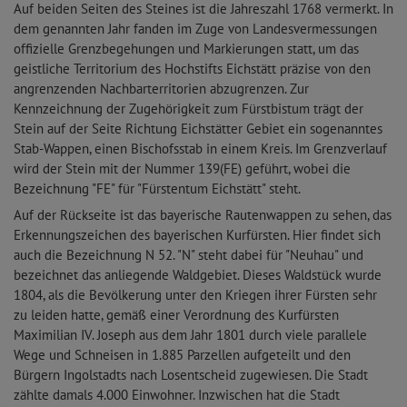
Auf beiden Seiten des Steines ist die Jahreszahl 1768 vermerkt. In
dem genannten Jahr fanden im Zuge von Landesvermessungen
offizielle Grenzbegehungen und Markierungen statt, um das
geistliche Territorium des Hochstifts Eichstätt präzise von den
angrenzenden Nachbarterritorien abzugrenzen. Zur
Kennzeichnung der Zugehörigkeit zum Fürstbistum trägt der
Stein auf der Seite Richtung Eichstätter Gebiet ein sogenanntes
Stab-Wappen, einen Bischofsstab in einem Kreis. Im Grenzverlauf
wird der Stein mit der Nummer 139(FE) geführt, wobei die
Bezeichnung "FE" für "Fürstentum Eichstätt" steht.
Auf der Rückseite ist das bayerische Rautenwappen zu sehen, das
Erkennungszeichen des bayerischen Kurfürsten. Hier findet sich
auch die Bezeichnung N 52. "N" steht dabei für "Neuhau" und
bezeichnet das anliegende Waldgebiet. Dieses Waldstück wurde
1804, als die Bevölkerung unter den Kriegen ihrer Fürsten sehr
zu leiden hatte, gemäß einer Verordnung des Kurfürsten
Maximilian IV. Joseph aus dem Jahr 1801 durch viele parallele
Wege und Schneisen in 1.885 Parzellen aufgeteilt und den
Bürgern Ingolstadts nach Losentscheid zugewiesen. Die Stadt
zählte damals 4.000 Einwohner. Inzwischen hat die Stadt