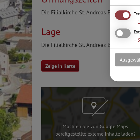
Die Filialkirche St. Andreas Biberg ist w
Te
↓
Lage
Ext
↓
Die Filialkirche St. Andreas Biberg liegt
Ausgewäh
Zeige in Karte
Möchten Sie von Google Maps
bereitgestellte externe Inhalte laden?