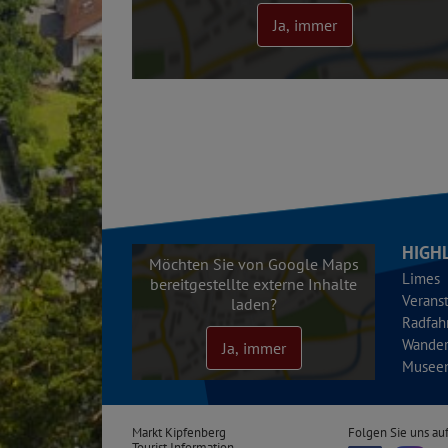
Ja, immer
HIGH
Möchten Sie von Google Maps
Limes
bereitgestellte externe Inhalte
Verans
laden?
Radfah
Wande
Ja, immer
Musee
Markt Kipfenberg
Folgen Sie uns auf
Tourist Information