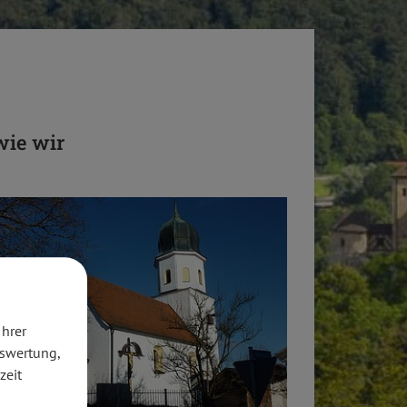
wie wir
Ihrer
uswertung,
zeit