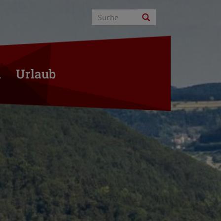
n
Urlaub