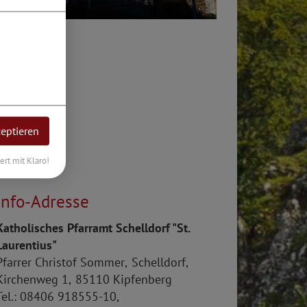
zeptieren
iert mit Klaro!
Info-Adresse
Katholisches Pfarramt Schelldorf "St.
Laurentius"
Pfarrer
Christof
Sommer
Schelldorf
Kirchenweg 1
85110
Kipfenberg
ldorf
el.:
08406 918555-10