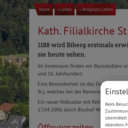
Home
» Leben
» Religiöses Leben
Kath. Filialkirche S
1188 wird Biberg erstmals erw
sie heute sehen.
Im Innenraum finden wir Barockaltäre u
und 16. Jahrhundert.
Eine Besonderheit ist das Deckengemäld
Einste
Jh.), welches bei der Renovierung 1991 f
Ein neuer Volksaltar mit Reliquien des H
Beim Besuch
17.04.2006 durch Bischof Walter Mixa g
Zustimmung 
übermittelt
Öffnungszeiten
abändern.
M