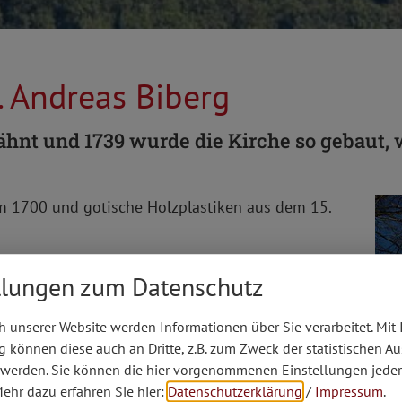
t. Andreas Biberg
ähnt und 1739 wurde die Kirche so gebaut, 
m 1700 und gotische Holzplastiken aus dem 15.
e, Gottesmutter mit Kind als Himmelkönigin (19.
llungen zum Datenschutz
reigelegt wurde.
l. Willibald und der Hl. Walburga wurde am
 unserer Website werden Informationen über Sie verarbeitet. Mit 
eweiht.
können diese auch an Dritte, z.B. zum Zweck der statistischen A
 werden. Sie können die hier vorgenommenen Einstellungen jeder
ehr dazu erfahren Sie hier:
Datenschutzerklärung
/
Impressum
.