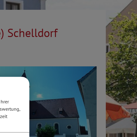
e) Schelldorf
Ihrer
uswertung,
zeit