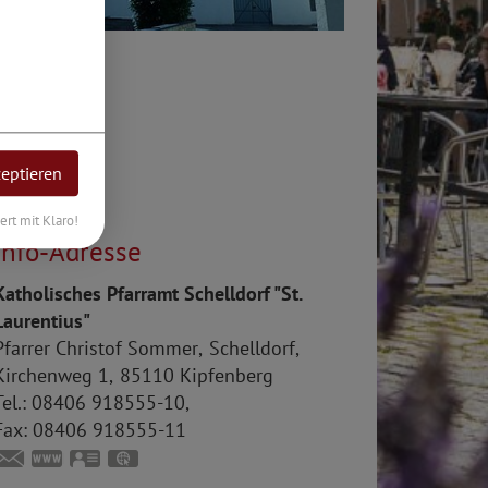
dheims.
zeptieren
iert mit Klaro!
Info-Adresse
Katholisches Pfarramt Schelldorf "St.
Laurentius"
Pfarrer
Christof
Sommer
Schelldorf
Kirchenweg 1
85110
Kipfenberg
el.:
08406 918555-10
Fax:
08406 918555-11
ldorf
schelldorf@bistum-eichstaett.de
www.bistum-eichstaett.de/pfarrei/schelldorf
vCard
GPS:
48°53'7.62''N
11°25'0.84''E