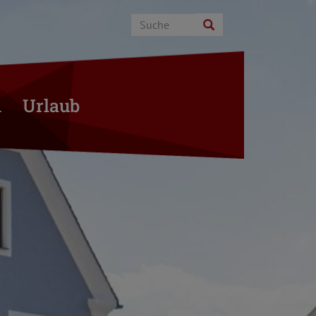
n
Urlaub